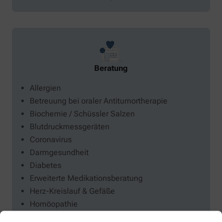
Beratung
Allergien
Betreuung bei oraler Antitumortherapie
Biochemie / Schüssler Salzen
Blutdruckmessgeräten
Coronavirus
Darmgesundheit
Diabetes
Erweiterte Medikationsberatung
Herz-Kreislauf & Gefäße
Homöopathie
Individuelle Rezepturen