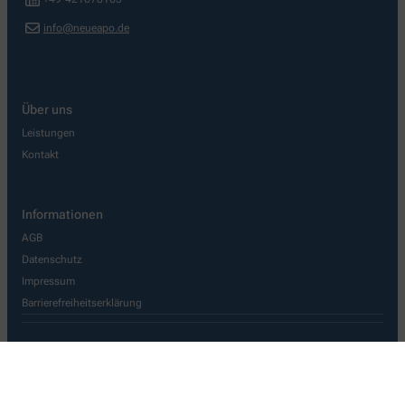
info@neueapo.de
Über uns
Leistungen
Kontakt
Informationen
AGB
Datenschutz
Impressum
Barrierefreiheitserklärung
Wir legen großen Wert auf den Schutz Ihrer persönlichen Daten und
garantieren die sichere Übertragung durch eine SSL-
Verschlüsselung.