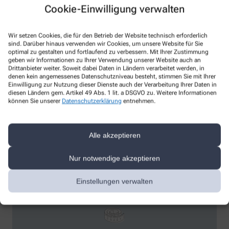
Cookie-Einwilligung verwalten
Inkontinenz
Kompressionstherapie
Kosmetik und Hautpflege
Wir setzen Cookies, die für den Betrieb der Website technisch erforderlich
sind. Darüber hinaus verwenden wir Cookies, um unsere Website für Sie
Medizinische Hautpflege
optimal zu gestalten und fortlaufend zu verbessern. Mit Ihrer Zustimmung
Reiseapotheke
geben wir Informationen zu Ihrer Verwendung unserer Website auch an
Drittanbieter weiter. Soweit dabei Daten in Ländern verarbeitet werden, in
Reiseimpfung
denen kein angemessenes Datenschutzniveau besteht, stimmen Sie mit Ihrer
Einwilligung zur Nutzung dieser Dienste auch der Verarbeitung Ihrer Daten in
Schmerzen
diesen Ländern gem. Artikel 49 Abs. 1 lit. a DSGVO zu. Weitere Informationen
Schwangerschaft
können Sie unserer
Datenschutzerklärung
entnehmen.
Senioren
Sport
Alle akzeptieren
Polymedikation
Nur notwendige akzeptieren
Einstellungen verwalten