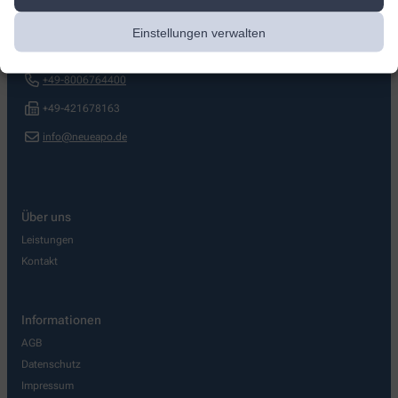
Neue Apotheke
Einstellungen verwalten
Stedinger Straße 31
,
27809
Lemwerder
+49-8006764400
+49-421678163
info@neueapo.de
Über uns
Leistungen
Kontakt
Informationen
AGB
Datenschutz
Impressum